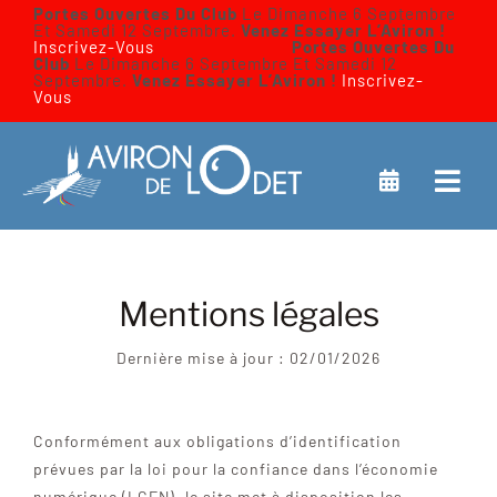
Passer
Portes Ouvertes Du Club
Le Dimanche 6 Septembre
Et Samedi 12 Septembre.
Venez Essayer L’Aviron !
au
Inscrivez-Vous
Portes Ouvertes Du
Club
Le Dimanche 6 Septembre Et Samedi 12
contenu
Septembre.
Venez Essayer L’Aviron !
Inscrivez-
Vous
Navi
à
ACCUEIL
basc
Mentions légales
DÉCOUVREZ L’AVIRON
Dernière mise à jour : 02/01/2026
LE CLUB
Conformément aux obligations d’identification
LES SORTIES
prévues par la loi pour la confiance dans l’économie
numérique (LCEN), le site met à disposition les