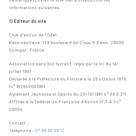
informations suivantes.
AVIRON SANTÉ
1) Éditeur du site
LES BATEAUX
Club d’aviron de l’Odet
Base nautique, 129 boulevard de Creac’h Gwen, 29000
Quimper, France
CONTACTEZ-NOUS
Association sans but lucratif, régie par la loi du 1er
PLUS
juillet 1901
Déclarée à la Préfecture du Finistère le 29 octobre 1979
(n° W294000396)
Agrément Jeunesse et Sports du 20/10/1981 n° 29 S 311
Affiliée à la Fédération Française d’Aviron (F.F.A.) n°
29004
Contact :
Téléphone :
07 68 88 09 12