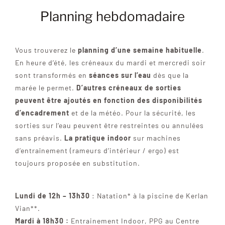
Planning hebdomadaire
LES BATEAUX
CONTACTEZ-NOUS
Vous trouverez le
planning d’une semaine habituelle
.
En heure d’été, les créneaux du mardi et mercredi soir
sont transformés en
séances sur l’eau
dès que la
PLUS
marée le permet.
D’autres créneaux de sorties
peuvent être ajoutés en fonction des disponibilités
d’encadrement
et de la météo. Pour la sécurité, les
sorties sur l’eau peuvent être restreintes ou annulées
sans préavis.
La pratique indoor
sur machines
d’entraînement (rameurs d’intérieur / ergo) est
toujours proposée en substitution.
Lundi de 12h – 13h30
: Natation* à la piscine de Kerlan
Vian**.
Mardi à 18h30 :
Entrainement Indoor, PPG au Centre