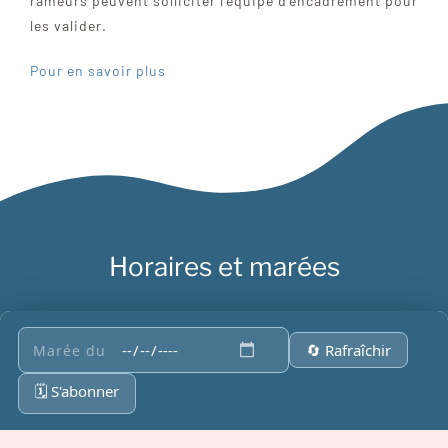
rameurs peuvent solliciter l’équipe d’encadrement pour
les valider.
Pour en savoir plus
Horaires et marées
🔄
Rafraîchir
Marée du
🗓️
S'abonner