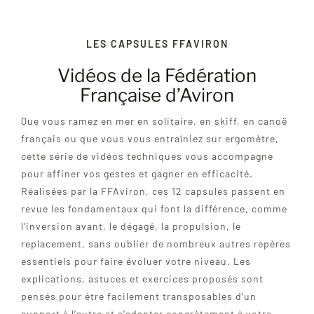
AVIRON SANTÉ
LES CAPSULES FFAVIRON
Vidéos de la Fédération
LES BATEAUX
Française d’Aviron
CONTACTEZ-NOUS
Que vous ramez en mer en solitaire, en skiff, en canoë
français ou que vous vous entraîniez sur ergomètre,
cette série de vidéos techniques vous accompagne
PLUS
pour affiner vos gestes et gagner en efficacité.
Réalisées par la FFAviron, ces 12 capsules passent en
revue les fondamentaux qui font la différence, comme
l’inversion avant, le dégagé, la propulsion, le
replacement, sans oublier de nombreux autres repères
essentiels pour faire évoluer votre niveau. Les
explications, astuces et exercices proposés sont
pensés pour être facilement transposables d’un
support à l’autre et s’adapter concrètement à votre